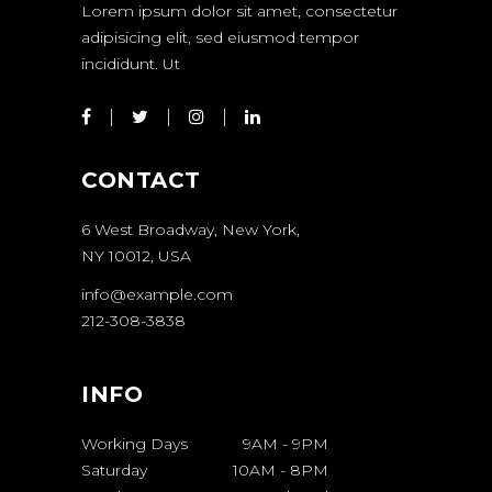
Lorem ipsum dolor sit amet, consectetur
adipisicing elit, sed eiusmod tempor
incididunt. Ut
CONTACT
6 West Broadway, New York,
NY 10012, USA
info@example.com
212-308-3838
INFO
Working Days
9AM
-
9PM
Saturday
10AM
-
8PM