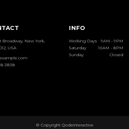
NTACT
INFO
t Broadway, New York,
Working Days
9AM
-
9PM
012, USA
Saturday
10AM
-
8PM
Sunday
Closed
example.com
08-3838
© Copyright
Qodeinteractive